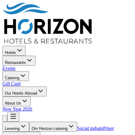
Hotels
Restaurants
Events
Catering
Gift Card
Our Hotels Abroad
About Us
New Year 2026
Social indsats
Priser
Levering
Om Horizon catering